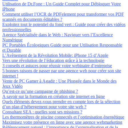
Utilisation de Dr.Fone : Un Guide Complet pour Débloquer Votre
iPhone
Comment utiliser l’OCR de PDFelement pour transformer vos PDF
scannés en documents éditables ?
Exploitez tout le potentiel du fond vert : Guide pour créer des vidéos
professionnelles
Agence Spécialisée dans le Web : Naviguer vers l’Excellence
Numérique
PC Portables Écologiques Guide pour une Utilisation Responsable
et Durable
L’Avènement de la Révolution Mobile: iPhone 15 d’Apple
Vers une révolution de l’éducation grâce à la technologie
3 conseils et astuces pour réussir votre webinaire d’entreprise
5 bonnes raisons de passer par une agence web pour créer son site
internet !
Vente de PC Gamer à Agadir : Une Plongée dans le Monde des
Jeux Vidéo
Qu’est-ce qu’une campagne de phishing ?
A savoir sur la formation en création site internet en ligne
Quels éléments devez-vous prendre en compte lors de la sélection
d’un plan d’hébergement pour votre site web ?
Consultant SEA : quelles sont ses missions ?
Les thermomètres de piscine connectés et l’optimisation énergétique
Maximisez votre présence en ligne avec une agence webmarketing
Référencement naturel : l’importance de l’externalisation et de la