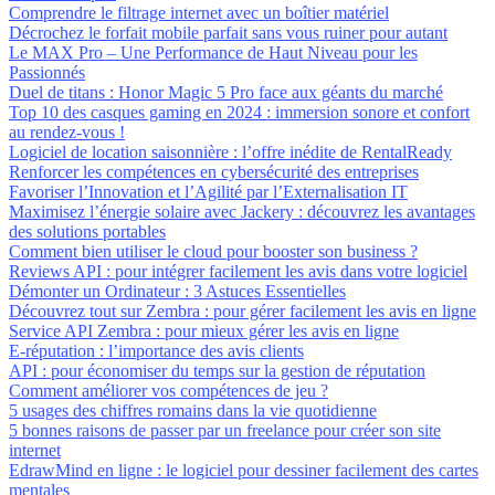
Comprendre le filtrage internet avec un boîtier matériel
Décrochez le forfait mobile parfait sans vous ruiner pour autant
Le MAX Pro – Une Performance de Haut Niveau pour les
Passionnés
Duel de titans : Honor Magic 5 Pro face aux géants du marché
Top 10 des casques gaming en 2024 : immersion sonore et confort
au rendez-vous !
Logiciel de location saisonnière : l’offre inédite de RentalReady
Renforcer les compétences en cybersécurité des entreprises
Favoriser l’Innovation et l’Agilité par l’Externalisation IT
Maximisez l’énergie solaire avec Jackery : découvrez les avantages
des solutions portables
Comment bien utiliser le cloud pour booster son business ?
Reviews API : pour intégrer facilement les avis dans votre logiciel
Démonter un Ordinateur : 3 Astuces Essentielles
Découvrez tout sur Zembra : pour gérer facilement les avis en ligne
Service API Zembra : pour mieux gérer les avis en ligne
E-réputation : l’importance des avis clients
API : pour économiser du temps sur la gestion de réputation
Comment améliorer vos compétences de jeu ?
5 usages des chiffres romains dans la vie quotidienne
5 bonnes raisons de passer par un freelance pour créer son site
internet
EdrawMind en ligne : le logiciel pour dessiner facilement des cartes
mentales