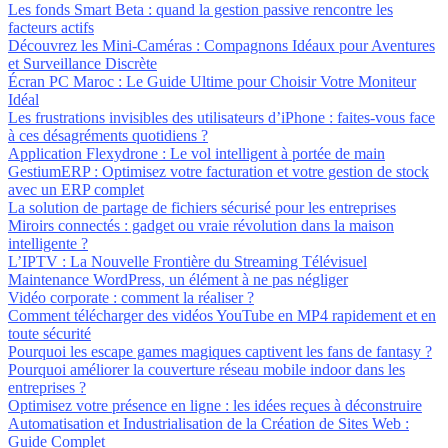
Les fonds Smart Beta : quand la gestion passive rencontre les
facteurs actifs
Découvrez les Mini-Caméras : Compagnons Idéaux pour Aventures
et Surveillance Discrète
Écran PC Maroc : Le Guide Ultime pour Choisir Votre Moniteur
Idéal
Les frustrations invisibles des utilisateurs d’iPhone : faites-vous face
à ces désagréments quotidiens ?
Application Flexydrone : Le vol intelligent à portée de main
GestiumERP : Optimisez votre facturation et votre gestion de stock
avec un ERP complet
La solution de partage de fichiers sécurisé pour les entreprises
Miroirs connectés : gadget ou vraie révolution dans la maison
intelligente ?
L’IPTV : La Nouvelle Frontière du Streaming Télévisuel
Maintenance WordPress, un élément à ne pas négliger
Vidéo corporate : comment la réaliser ?
Comment télécharger des vidéos YouTube en MP4 rapidement et en
toute sécurité
Pourquoi les escape games magiques captivent les fans de fantasy ?
Pourquoi améliorer la couverture réseau mobile indoor dans les
entreprises ?
Optimisez votre présence en ligne : les idées reçues à déconstruire
Automatisation et Industrialisation de la Création de Sites Web :
Guide Complet