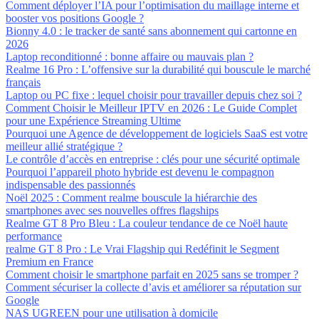
Comment déployer l’IA pour l’optimisation du maillage interne et
booster vos positions Google ?
Bionny 4.0 : le tracker de santé sans abonnement qui cartonne en
2026
Laptop reconditionné : bonne affaire ou mauvais plan ?
Realme 16 Pro : L’offensive sur la durabilité qui bouscule le marché
français
Laptop ou PC fixe : lequel choisir pour travailler depuis chez soi ?
Comment Choisir le Meilleur IPTV en 2026 : Le Guide Complet
pour une Expérience Streaming Ultime
Pourquoi une Agence de développement de logiciels SaaS est votre
meilleur allié stratégique ?
Le contrôle d’accès en entreprise : clés pour une sécurité optimale
Pourquoi l’appareil photo hybride est devenu le compagnon
indispensable des passionnés
Noël 2025 : Comment realme bouscule la hiérarchie des
smartphones avec ses nouvelles offres flagships
Realme GT 8 Pro Bleu : La couleur tendance de ce Noël haute
performance
realme GT 8 Pro : Le Vrai Flagship qui Redéfinit le Segment
Premium en France
Comment choisir le smartphone parfait en 2025 sans se tromper ?
Comment sécuriser la collecte d’avis et améliorer sa réputation sur
Google
NAS UGREEN pour une utilisation à domicile