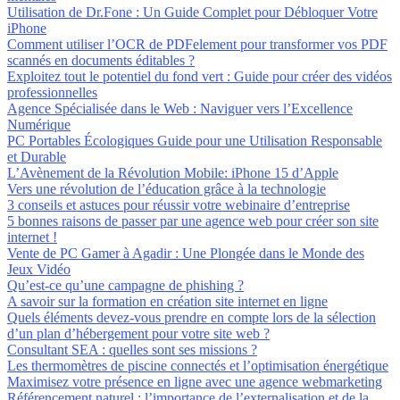
Utilisation de Dr.Fone : Un Guide Complet pour Débloquer Votre
iPhone
Comment utiliser l’OCR de PDFelement pour transformer vos PDF
scannés en documents éditables ?
Exploitez tout le potentiel du fond vert : Guide pour créer des vidéos
professionnelles
Agence Spécialisée dans le Web : Naviguer vers l’Excellence
Numérique
PC Portables Écologiques Guide pour une Utilisation Responsable
et Durable
L’Avènement de la Révolution Mobile: iPhone 15 d’Apple
Vers une révolution de l’éducation grâce à la technologie
3 conseils et astuces pour réussir votre webinaire d’entreprise
5 bonnes raisons de passer par une agence web pour créer son site
internet !
Vente de PC Gamer à Agadir : Une Plongée dans le Monde des
Jeux Vidéo
Qu’est-ce qu’une campagne de phishing ?
A savoir sur la formation en création site internet en ligne
Quels éléments devez-vous prendre en compte lors de la sélection
d’un plan d’hébergement pour votre site web ?
Consultant SEA : quelles sont ses missions ?
Les thermomètres de piscine connectés et l’optimisation énergétique
Maximisez votre présence en ligne avec une agence webmarketing
Référencement naturel : l’importance de l’externalisation et de la