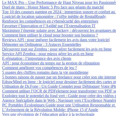
Le MAX Pro – Une Performance de Haut Niveau pour les Passionné
Duel de titans : Honor Magic 5 Pro face aux géants du marché
Top 10 des casques gaming en 2024 : immersion sonore et confort au
Logiciel de location saisonnière : l’offre inédite de RentalReady
Renforcer les compétences en cybersécurité des entreprises
Favoriser l’Innovation et l’Agilité par l’Externalisation IT
Maximisez l’énergie solaire avec Jackery : découvrez les avantages de
Comment bien utiliser le cloud pour booster son business ?
Reviews API : pour intégrer facilement les avis dans votre logiciel
Démonter un Ordinateur : 3 Astuces Essentielles
Découvrez tout sur Zembra : pour gérer facilement les avis en ligne
Service API Zembra : pour mieux gérer les avis en ligne
E-réputation : l’importance des avis clients
API : pour économiser du temps sur la gestion de réputation
Comment améliorer vos compétences de jeu ?
5 usages des chiffres romains dans la vie quotidienne
5 bonnes raisons de passer par un freelance pour créer son site interne
EdrawMind en ligne : le logiciel pour dessiner facilement des cartes m
Utilisation de Dr.Fone : Un Guide Complet pour Débloquer Votre iP
Comment utiliser l’OCR de PDFelement pour transformer vos PDF sc
Exploitez tout le potentiel du fond vert : Guide pour créer des vidéos 
Agence Spécialisée dans le Web : Naviguer vers l’Excellence Numér
PC Portables Écologiques Guide pour une Utilisation Responsable et
L’Avènement de la Révolution Mobile: iPhone 15 d’Apple
Vers une révolution de l’éducation grâce à la technologie