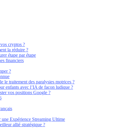
 vos cryptos ?
nt la réduire ?
rer étape par étape
es financiers
mper ?
connue
e le traitement des paralysies motrices ?
pour enfants avec l’IA de façon ludique ?
ster vos positions Google ?
6
rançais
 une Expérience Streaming Ultime
leur allié stratégique ?