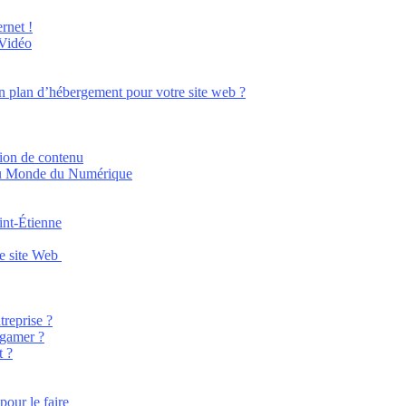
rnet !
 Vidéo
n plan d’hébergement pour votre site web ?
tion de contenu
 au Monde du Numérique
aint-Étienne
re site Web
treprise ?
 gamer ?
t ?
 pour le faire