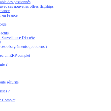
able des passionnés
vec ses nouvelles offres flagships
rmance
m en France
oogle
actifs
Surveillance Discrète
l
 à ces désagréments quotidiens ?
avec un ERP complet
nte ?
ute sécurité
rises ?
de Complet