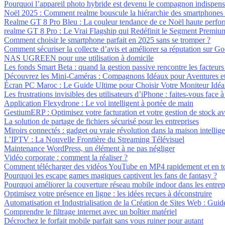
Pourquoi l’appareil photo hybride est devenu le compagnon indispens
Noël 2025 : Comment realme bouscule la hiérarchie des smartphones a
Realme GT 8 Pro Bleu : La couleur tendance de ce Noël haute perfo
realme GT 8 Pro : Le Vrai Flagship qui Redéfinit le Segment Premiu
Comment choisir le smartphone parfait en 2025 sans se tromper ?
Comment sécuriser la collecte d’avis et améliorer sa réputation sur G
NAS UGREEN pour une utilisation à domicile
Les fonds Smart Beta : quand la gestion passive rencontre les facteurs 
Découvrez les Mini-Caméras : Compagnons Idéaux pour Aventures et 
Écran PC Maroc : Le Guide Ultime pour Choisir Votre Moniteur Idéa
Les frustrations invisibles des utilisateurs d’iPhone : faites-vous face
Application Flexydrone : Le vol intelligent à portée de main
GestiumERP : Optimisez votre facturation et votre gestion de stock 
La solution de partage de fichiers sécurisé pour les entreprises
Miroirs connectés : gadget ou vraie révolution dans la maison intellige
L’IPTV : La Nouvelle Frontière du Streaming Télévisuel
Maintenance WordPress, un élément à ne pas négliger
Vidéo corporate : comment la réaliser ?
Comment télécharger des vidéos YouTube en MP4 rapidement et en to
Pourquoi les escape games magiques captivent les fans de fantasy ?
Pourquoi améliorer la couverture réseau mobile indoor dans les entrep
Optimisez votre présence en ligne : les idées reçues à déconstruire
Automatisation et Industrialisation de la Création de Sites Web : Gui
Comprendre le filtrage internet avec un boîtier matériel
Décrochez le forfait mobile parfait sans vous ruiner pour autant