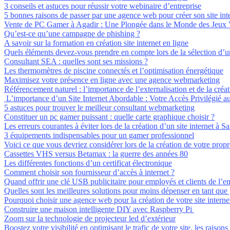
3 conseils et astuces pour réussir votre webinaire d’entreprise
5 bonnes raisons de passer par une agence web pour créer son site inte
Vente de PC Gamer à Agadir : Une Plongée dans le Monde des Jeux
Qu’est-ce qu’une campagne de phishing ?
A savoir sur la formation en création site internet en ligne
Quels éléments devez-vous prendre en compte lors de la sélection d’u
Consultant SEA : quelles sont ses missions ?
Les thermomètres de piscine connectés et l’optimisation énergétique
Maximisez votre présence en ligne avec une agence webmarketing
Référencement naturel : l’importance de l’externalisation et de la créa
L’importance d’un Site Internet Abordable : Votre Accès Privilégié
5 astuces pour trouver le meilleur consultant webmarketing
Constituer un pc gamer puissant : quelle carte graphique choisir ?
Les erreurs courantes à éviter lors de la création d’un site internet à S
3 équipements indispensables pour un gamer professionnel
Voici ce que vous devriez considérer lors de la création de votre prop
Cassettes VHS versus Betamax : la guerre des années 80
Les différentes fonctions d’un certificat électronique
Comment choisir son fournisseur d’accès à internet ?
Quand offrir une clé USB publicitaire pour employés et clients de l’en
Quelles sont les meilleures solutions pour moins dépenser en tant que
Pourquoi choisir une agence web pour la création de votre site interne
Construire une maison intelligente DIY avec Raspberry Pi
Zoom sur la technologie de projecteur led d’extérieur
Boostez votre visibilité en optimisant le trafic de votre site, les raisons