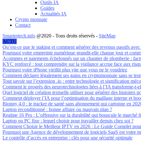
Outils IA
Guides
Actualités IA
Crypto monnaie
Contact
Smartertech.info
@2020 - Tous droits réservés -
SiteMap
ACTU
Qu’est-ce que le staking et comment générer des revenus passifs avec
Pourquoi votre empreinte numérique grandit-elle chaque jour et comme
Acomptes et paiements échelonnés sur un chantier de plomberie : factu
KYC renforcé : tout comprendre sur la vigilance accrue face aux risqu
Pourquoi votre iPhone vieillit plus vite que vous ne le voudriez
Comment déclarer légalement ses gains en cryptomonnaie sans se tro
Tout savoir sur l’extension .io : entre technologie et signification mé
Comment le progrès des neurotechnologies liées à l’IA transforme-t-ell
Quel logiciel de création textuelle utiliser pour générer des histoires 
Comment déployer l’IA pour l’optimisation du maillage interne et boo
Bionny 4.0 : le tracker de santé sans abonnement qui cartonne en 202
Laptop reconditionné : bonne affaire ou mauvais plan ?
Realme 16 Pro : L’offensive sur la durabilité qui bouscule le marché f
Laptop ou PC fixe : lequel choisir pour travailler depuis chez soi ?
Comment Choisir le Meilleur IPTV en 2026 : Le Guide Complet pour
Pourquoi une Agence de développement de logiciels SaaS est votre meil
Le contrôle d’accès en entreprise : clés pour une sécurité optimale