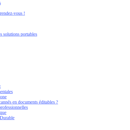
s
 rendez-vous !
s solutions portables
t
entales
hone
annés en documents éditables ?
professionnelles
ique
 Durable