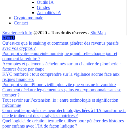
Outils IA
Guides
Actualités IA
Crypto monnaie
Contact
Smartertech.info
@2020 - Tous droits réservés -
SiteMap
ACTU
Qu’est-ce que le staking et comment générer des revenus passifs
avec vos cryptos ?
Pourquoi votre empreinte numérique grandit-elle chaque jour et
comment la réduire ?
Acomptes et paiements échelonnés sur un chantier de plomberie :
facturer étape par étape
KYC renforcé : tout comprendre sur la vigilance accrue face aux
risques financiers
Pourquoi votre iPhone vieillit plus vite que vous ne le voudriez
Comment déclarer légalement ses gains en cryptomonnaie sans se
tromper ?
Tout savoir sur l’extension .io : entre technologie et signification
méconnue
Comment le progrès des neurotechnologies liées à l’IA transforme-t-
elle le traitement des paralysies motrices ?
Quel logiciel de création textuelle utiliser pour générer des histoires
pour enfants avec l’IA de façon ludique ?