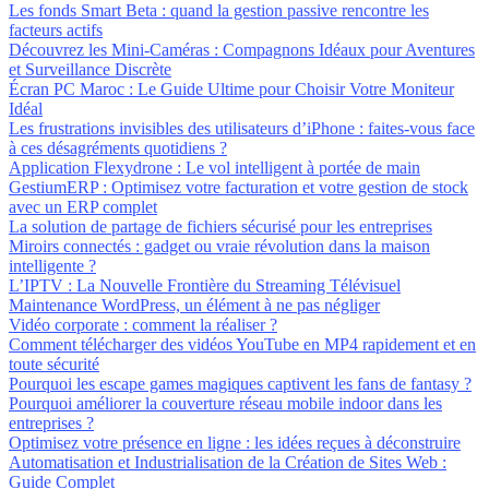
Les fonds Smart Beta : quand la gestion passive rencontre les
facteurs actifs
Découvrez les Mini-Caméras : Compagnons Idéaux pour Aventures
et Surveillance Discrète
Écran PC Maroc : Le Guide Ultime pour Choisir Votre Moniteur
Idéal
Les frustrations invisibles des utilisateurs d’iPhone : faites-vous face
à ces désagréments quotidiens ?
Application Flexydrone : Le vol intelligent à portée de main
GestiumERP : Optimisez votre facturation et votre gestion de stock
avec un ERP complet
La solution de partage de fichiers sécurisé pour les entreprises
Miroirs connectés : gadget ou vraie révolution dans la maison
intelligente ?
L’IPTV : La Nouvelle Frontière du Streaming Télévisuel
Maintenance WordPress, un élément à ne pas négliger
Vidéo corporate : comment la réaliser ?
Comment télécharger des vidéos YouTube en MP4 rapidement et en
toute sécurité
Pourquoi les escape games magiques captivent les fans de fantasy ?
Pourquoi améliorer la couverture réseau mobile indoor dans les
entreprises ?
Optimisez votre présence en ligne : les idées reçues à déconstruire
Automatisation et Industrialisation de la Création de Sites Web :
Guide Complet