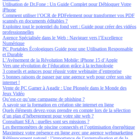
Utilisation de Dr.Fone : Un Guide Complet pour Débloquer Votre
iPhone
Comment utiliser l’OCR de PDFelement pour transformer vos PDF
scannés en documents éditables ?
Exploitez tout le potentiel du fond vert : Guide pour créer des vidéos
professionnelles
Agence Spécialisée dans le Web : Naviguer vers l’Excellence
Numérique
PC Portables Écologiques Guide pour une Utilisation Responsable
et Durable
L’Avènement de la Révolution Mobile: iPhone 15 d’Apple
Vers une révolution de l’éducation grâce à la technologie
3 conseils et astuces pour réussir votre webinaire d’entreprise
5 bonnes raisons de passer par une agence web pour créer son site
internet !
Vente de PC Gamer à Agadir : Une Plongée dans le Monde des
Jeux Vidéo
Qu’est-ce qu’une campagne de phishing ?
A savoir sur la formation en création site internet en ligne
Quels éléments devez-vous prendre en compte lors de la sélection
d’un plan d’hébergement pour votre site web ?
Consultant SEA : quelles sont ses missions ?
Les thermomètres de piscine connectés et l’optimisation énergétique
Maximisez votre présence en ligne avec une agence webmarketing
Référencement naturel : l’importance de l’externalisation et de la