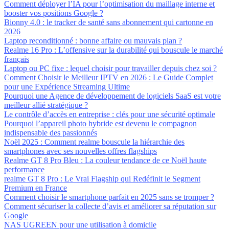
Comment déployer l’IA pour l’optimisation du maillage interne et
booster vos positions Google ?
Bionny 4.0 : le tracker de santé sans abonnement qui cartonne en
2026
Laptop reconditionné : bonne affaire ou mauvais plan ?
Realme 16 Pro : L’offensive sur la durabilité qui bouscule le marché
français
Laptop ou PC fixe : lequel choisir pour travailler depuis chez soi ?
Comment Choisir le Meilleur IPTV en 2026 : Le Guide Complet
pour une Expérience Streaming Ultime
Pourquoi une Agence de développement de logiciels SaaS est votre
meilleur allié stratégique ?
Le contrôle d’accès en entreprise : clés pour une sécurité optimale
Pourquoi l’appareil photo hybride est devenu le compagnon
indispensable des passionnés
Noël 2025 : Comment realme bouscule la hiérarchie des
smartphones avec ses nouvelles offres flagships
Realme GT 8 Pro Bleu : La couleur tendance de ce Noël haute
performance
realme GT 8 Pro : Le Vrai Flagship qui Redéfinit le Segment
Premium en France
Comment choisir le smartphone parfait en 2025 sans se tromper ?
Comment sécuriser la collecte d’avis et améliorer sa réputation sur
Google
NAS UGREEN pour une utilisation à domicile