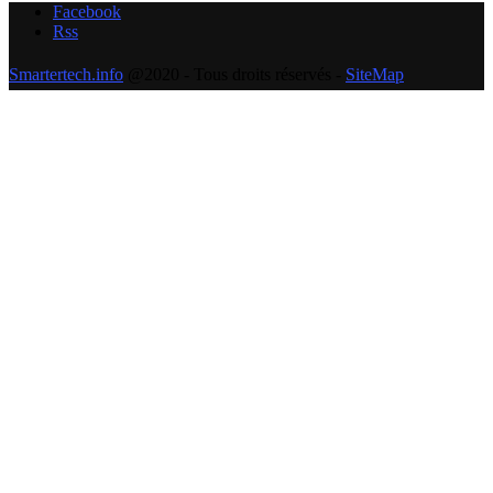
Facebook
Rss
Smartertech.info
@2020 - Tous droits réservés -
SiteMap