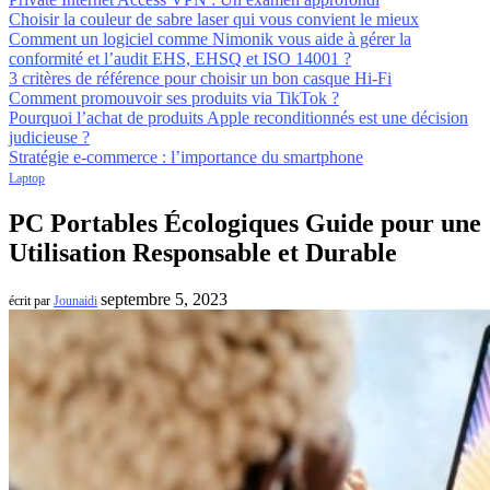
Choisir la couleur de sabre laser qui vous convient le mieux
Comment un logiciel comme Nimonik vous aide à gérer la
conformité et l’audit EHS, EHSQ et ISO 14001 ?
3 critères de référence pour choisir un bon casque Hi-Fi
Comment promouvoir ses produits via TikTok ?
Pourquoi l’achat de produits Apple reconditionnés est une décision
judicieuse ?
Stratégie e-commerce : l’importance du smartphone
Laptop
PC Portables Écologiques Guide pour une
Utilisation Responsable et Durable
septembre 5, 2023
écrit par
Jounaidi