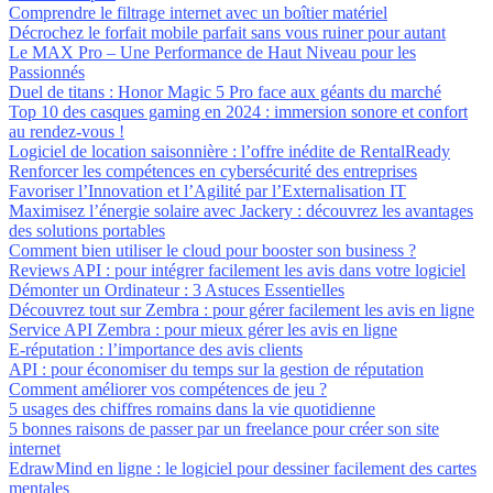
Comprendre le filtrage internet avec un boîtier matériel
Décrochez le forfait mobile parfait sans vous ruiner pour autant
Le MAX Pro – Une Performance de Haut Niveau pour les
Passionnés
Duel de titans : Honor Magic 5 Pro face aux géants du marché
Top 10 des casques gaming en 2024 : immersion sonore et confort
au rendez-vous !
Logiciel de location saisonnière : l’offre inédite de RentalReady
Renforcer les compétences en cybersécurité des entreprises
Favoriser l’Innovation et l’Agilité par l’Externalisation IT
Maximisez l’énergie solaire avec Jackery : découvrez les avantages
des solutions portables
Comment bien utiliser le cloud pour booster son business ?
Reviews API : pour intégrer facilement les avis dans votre logiciel
Démonter un Ordinateur : 3 Astuces Essentielles
Découvrez tout sur Zembra : pour gérer facilement les avis en ligne
Service API Zembra : pour mieux gérer les avis en ligne
E-réputation : l’importance des avis clients
API : pour économiser du temps sur la gestion de réputation
Comment améliorer vos compétences de jeu ?
5 usages des chiffres romains dans la vie quotidienne
5 bonnes raisons de passer par un freelance pour créer son site
internet
EdrawMind en ligne : le logiciel pour dessiner facilement des cartes
mentales