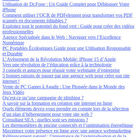
Utilisation de Dr.Fone : Un Guide Complet pour Débloquer Votre
iPhone
Comment utiliser l’OCR de PDFelement pour transformer vos PDF
scannés en documents éditables ?
Exploitez tout le potentiel du fond vert : Guide pour créer des vidéos
professionnelles
Agence Spécialisée dans le Web : Naviguer vers l’Excellence
Numérique
PC Portables Écologiques Guide pour une Utilisation Responsable
et Durable
L’Avènement de la Révolution Mobile: iPhone 15 d’Apple
Vers une révolution de l’éducation grâce à la technologie
3 conseils et astuces pour réussir votre webinaire d’entreprise
5 bonnes raisons de passer par une agence web pour créer son site
internet !
Vente de PC Gamer à Agadir : Une Plongée dans le Monde des
Jeux Vidéo
Qu’est-ce qu’une campagne de phishing ?
A savoir sur la formation en création site internet en ligne
Quels éléments devez-vous prendre en compte lors de la sélection
d’un plan d’hébergement pour votre site web ?
Consultant SEA : quelles sont ses missions ?
Les thermomètres de piscine connectés et l’optimisation énergétique
Maximisez votre présence en ligne avec une agence webmarketing
Référencement naturel : l’importance de l’externalisation et de la