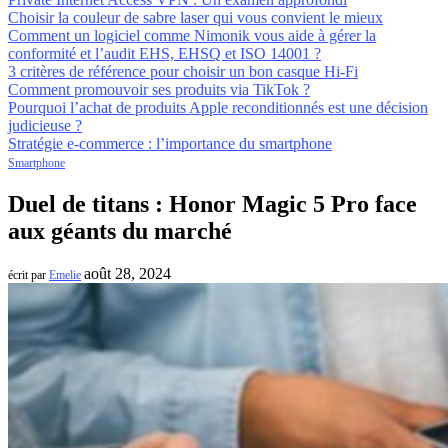
Choisir la couleur de sabre laser qui vous convient le mieux
Comment un logiciel comme Nimonik vous aide à gérer la
conformité et l’audit EHS, EHSQ et ISO 14001 ?
3 critères de référence pour choisir un bon casque Hi-Fi
Comment promouvoir ses produits via TikTok ?
Pourquoi l’achat de produits Apple reconditionnés est une décision
judicieuse ?
Stratégie e-commerce : l’importance du smartphone
Smartphone
Duel de titans : Honor Magic 5 Pro face
aux géants du marché
août 28, 2024
écrit par
Emelie