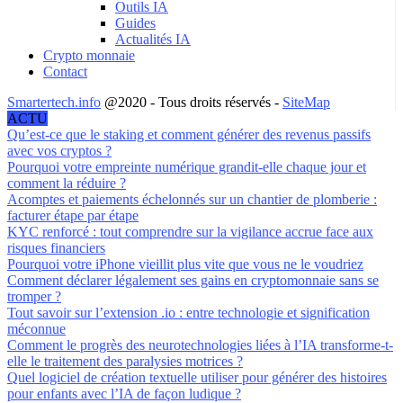
Outils IA
Guides
Actualités IA
Crypto monnaie
Contact
Smartertech.info
@2020 - Tous droits réservés -
SiteMap
ACTU
Qu’est-ce que le staking et comment générer des revenus passifs
avec vos cryptos ?
Pourquoi votre empreinte numérique grandit-elle chaque jour et
comment la réduire ?
Acomptes et paiements échelonnés sur un chantier de plomberie :
facturer étape par étape
KYC renforcé : tout comprendre sur la vigilance accrue face aux
risques financiers
Pourquoi votre iPhone vieillit plus vite que vous ne le voudriez
Comment déclarer légalement ses gains en cryptomonnaie sans se
tromper ?
Tout savoir sur l’extension .io : entre technologie et signification
méconnue
Comment le progrès des neurotechnologies liées à l’IA transforme-t-
elle le traitement des paralysies motrices ?
Quel logiciel de création textuelle utiliser pour générer des histoires
pour enfants avec l’IA de façon ludique ?