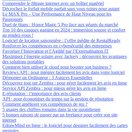
Comprendre le filtrage internet avec un boîtier matériel
Décrochez le forfait mobile parfait sans vous ruiner pour autant
Le MAX Pro – Une Performance de Haut Niveau pour les
Passionnés
Duel de titans : Honor Magic 5 Pro face aux géants du marché
Top 10 des casques gaming en 2024 : immersion sonore et confort
au rendez-vous !
Logiciel de location saisonnière : l’offre inédite de RentalReady
Renforcer les compétences en cybersécurité des entreprises
Favoriser l’Innovation et l’Agilité par l’Externalisation IT
Maximisez l’énergie solaire avec Jackery : découvrez les avantages
des solutions portables
Comment bien utiliser le cloud pour booster son business ?
Reviews API : pour intégrer facilement les avis dans votre logiciel
Démonter un Ordinateur : 3 Astuces Essentielles
Découvrez tout sur Zembra : pour gérer facilement les avis en ligne
Service API Zembra : pour mieux gérer les avis en ligne
E-réputation : l’importance des avis clients
API : pour économiser du temps sur la gestion de réputation
Comment améliorer vos compétences de jeu ?
5 usages des chiffres romains dans la vie quotidienne
5 bonnes raisons de passer par un freelance pour créer son site
internet
EdrawMind en ligne : le logiciel pour dessiner facilement des cartes
mentales