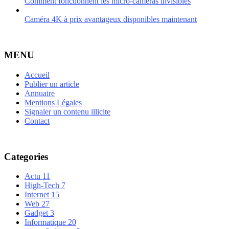
Comment fonctionnent les micro-caméras invisibles
Caméra 4K à prix avantageux disponibles maintenant
MENU
Accueil
Publier un article
Annuaire
Mentions Légales
Signaler un contenu illicite
Contact
Categories
Actu
11
High-Tech
7
Internet
15
Web
27
Gadget
3
Informatique
20