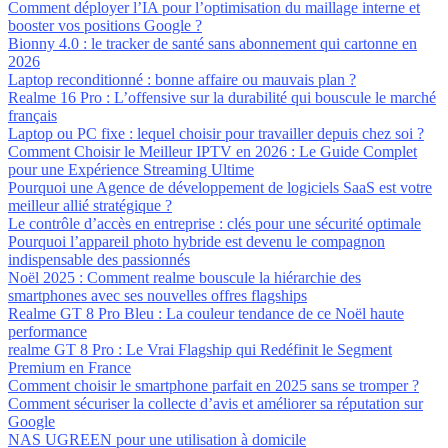
Comment déployer l’IA pour l’optimisation du maillage interne et
booster vos positions Google ?
Bionny 4.0 : le tracker de santé sans abonnement qui cartonne en
2026
Laptop reconditionné : bonne affaire ou mauvais plan ?
Realme 16 Pro : L’offensive sur la durabilité qui bouscule le marché
français
Laptop ou PC fixe : lequel choisir pour travailler depuis chez soi ?
Comment Choisir le Meilleur IPTV en 2026 : Le Guide Complet
pour une Expérience Streaming Ultime
Pourquoi une Agence de développement de logiciels SaaS est votre
meilleur allié stratégique ?
Le contrôle d’accès en entreprise : clés pour une sécurité optimale
Pourquoi l’appareil photo hybride est devenu le compagnon
indispensable des passionnés
Noël 2025 : Comment realme bouscule la hiérarchie des
smartphones avec ses nouvelles offres flagships
Realme GT 8 Pro Bleu : La couleur tendance de ce Noël haute
performance
realme GT 8 Pro : Le Vrai Flagship qui Redéfinit le Segment
Premium en France
Comment choisir le smartphone parfait en 2025 sans se tromper ?
Comment sécuriser la collecte d’avis et améliorer sa réputation sur
Google
NAS UGREEN pour une utilisation à domicile