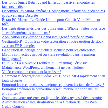
Les fonds Smart Beta : quand la gestion passive rencontre les
facteurs actifs
Découvrez les Mini-Caméras : Compagnons Idéaux pour Aventures
et Surveillance Discrète
Écran PC Maroc : Le Guide Ultime pour Choisir Votre Moniteur
Idéal
Les frustrations invisibles des utilisateurs d’iPhone : faites-vous face
à ces désagréments quotidiens ?
Application Flexydrone : Le vol intelligent à portée de main
GestiumERP : Optimisez votre facturation et votre gestion de stock
avec un ERP complet
La solution de partage de fichiers sécurisé pour les entreprises
Miroirs connectés : gadget ou vraie révolution dans la maison
intelligente ?
L’IPTV : La Nouvelle Frontière du Streaming Télévisuel
Maintenance WordPress, un élément à ne pas négliger
Vidéo corporate : comment la réaliser ?
Comment télécharger des vidéos YouTube en MP4 rapidement et en
toute sécurité
Pourquoi les escape games magiques captivent les fans de fantasy ?
Pourquoi améliorer la couverture réseau mobile indoor dans les
entreprises ?
Optimisez votre présence en ligne : les idées reçues à déconstruire
Automatisation et Industrialisation de la Création de Sites Web :
Guide Complet