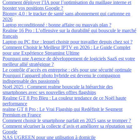
Comment déployer l’IA pour l’optimisation du maillage interne et
booster vos positions Google ?
Bionny 4.0 : le tracker de santé sans abonnement qui cartonne en
2026
Laptop reconditionné : bonne affaire ou mauvais plan ?
Realme 16 Pro : L’offensive sur la durabilité qui bouscule le marché
français
Laptop ou PC fixe : lequel choisir pour travailler depuis chez soi ?
Comment Choisir le Meilleur IPTV en 2026 : Le Guide Complet
pour une Expérience Streaming Ultime
Pourquoi une Agence de développement de logiciels SaaS est votre
meilleur allié stratégique ?
Le contrôle d’accès en entreprise : clés pour une sécurité optimale
Pourquoi l’appareil photo hybride est devenu le compagnon
indispensable des passionnés
Noël 2025 : Comment realme bouscule la hiérarchie des
smartphones avec ses nouvelles offres flagships
Realme GT 8 Pro Bleu : La couleur tendance de ce Noël haute
performance
realme GT 8 Pro : Le Vrai Flagship qui Redéfinit le Segment
Premium en France
Comment choisir le smartphone parfait en 2025 sans se tromper ?
Comment sécuriser la collecte d’avis et améliorer sa réputation sur
Google
NAS UGREEN pour une utilisation à domicile