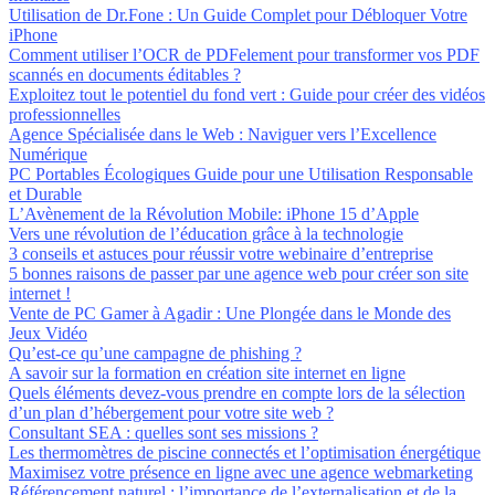
Utilisation de Dr.Fone : Un Guide Complet pour Débloquer Votre
iPhone
Comment utiliser l’OCR de PDFelement pour transformer vos PDF
scannés en documents éditables ?
Exploitez tout le potentiel du fond vert : Guide pour créer des vidéos
professionnelles
Agence Spécialisée dans le Web : Naviguer vers l’Excellence
Numérique
PC Portables Écologiques Guide pour une Utilisation Responsable
et Durable
L’Avènement de la Révolution Mobile: iPhone 15 d’Apple
Vers une révolution de l’éducation grâce à la technologie
3 conseils et astuces pour réussir votre webinaire d’entreprise
5 bonnes raisons de passer par une agence web pour créer son site
internet !
Vente de PC Gamer à Agadir : Une Plongée dans le Monde des
Jeux Vidéo
Qu’est-ce qu’une campagne de phishing ?
A savoir sur la formation en création site internet en ligne
Quels éléments devez-vous prendre en compte lors de la sélection
d’un plan d’hébergement pour votre site web ?
Consultant SEA : quelles sont ses missions ?
Les thermomètres de piscine connectés et l’optimisation énergétique
Maximisez votre présence en ligne avec une agence webmarketing
Référencement naturel : l’importance de l’externalisation et de la