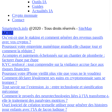
Outils IA
Guides
Actualités IA
Crypto monnaie
Contact
Smartertech.info
@2020 - Tous droits réservés -
SiteMap
ACTU
Qu’est-ce que le staking et comment générer des revenus passifs
avec vos cryptos ?
Pourquoi votre empreinte numérique grandit-elle chaque jour et
comment la réduire ?
Acomptes et paiements échelonnés sur un chantier de plomberie :
facturer étape par étape
KYC renforcé : tout comprendre sur la vigilance accrue face aux
risques financiers
Pourquoi votre iPhone vieillit plus vite que vous ne le voudriez
Comment déclarer légalement ses gains en cryptomonnaie sans se
tromper ?
Tout savoir sur l’extension .io : entre technologie et signification
méconnue
Comment le progrès des neurotechnologies liées à l’IA transforme-t-
elle le traitement des paralysies motrices ?
Quel logiciel de création textuelle utiliser pour générer des histoires
pour enfants avec l’IA de façon ludique ?