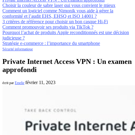
Choisir la couleur de sabre laser qui vous convient le mieux
Comment un logiciel comme Nimonik vous aide à gérer la
conformité et l’audit EHS, EHSQ et ISO 14001 ?
3 critères de référence pour choisir un bon casque Hi-Fi
Comment promouvoir ses produits via TikTok ?
Pourquoi l’achat de produits Apple reconditionnés est une décision
judicieuse ?
Stratégie e-commerce : l’importance du smartphone
Sécurité informatique
Private Internet Access VPN : Un examen
approfondi
février 11, 2023
écrit par
Emelie