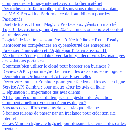
Comprendre le filtrage internet avec un boîtier matériel
Décrochez le forfait mobile parfait sans vous ruiner pour autant
Le MAX Pro – Une Performance de Haut Niveau pour les
Passionnés
Duel de titans : Honor Magic 5 Pro face aux géants du marché
Top 10 des casques gaming en 2024 : immersion sonore et confort
au rendez-vous !
Logiciel de location saisonnière : l’offre inédite de RentalReady
Renforcer les compétences en cybersécurité des entreprises
Favoriser l’Innovation et l’Agilité par l’Externalisation IT
Maximisez l’énergie solaire avec Jackery : découvrez les avantages
des solutions portables
Comment bien utiliser le cloud pour booster son business ?
Reviews API : pour intégrer facilement les avis dans votre logiciel
Démonter un Ordinateur : 3 Astuces Essentielles
Découvrez tout sur Zembra : pour gérer facilement les avis en ligne
Service API Zembra : pour mieux gérer les avis en ligne
E-réputation : l’importance des avis clients
API : pour économiser du temps sur la gestion de réputation
Comment améliorer vos compétences de jeu ?
5 usages des chiffres romains dans la vie quotidienne
5 bonnes raisons de passer par un freelance pour créer son site
internet
EdrawMind en ligne : le logiciel pour dessiner facilement des cartes
mentales