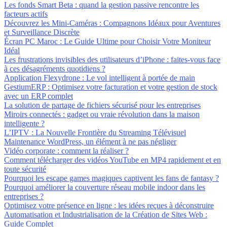
Les fonds Smart Beta : quand la gestion passive rencontre les
facteurs actifs
Découvrez les Mini-Caméras : Compagnons Idéaux pour Aventures
et Surveillance Discrète
Écran PC Maroc : Le Guide Ultime pour Choisir Votre Moniteur
Idéal
Les frustrations invisibles des utilisateurs d’iPhone : faites-vous face
à ces désagréments quotidiens ?
Application Flexydrone : Le vol intelligent à portée de main
GestiumERP : Optimisez votre facturation et votre gestion de stock
avec un ERP complet
La solution de partage de fichiers sécurisé pour les entreprises
Miroirs connectés : gadget ou vraie révolution dans la maison
intelligente ?
L’IPTV : La Nouvelle Frontière du Streaming Télévisuel
Maintenance WordPress, un élément à ne pas négliger
Vidéo corporate : comment la réaliser ?
Comment télécharger des vidéos YouTube en MP4 rapidement et en
toute sécurité
Pourquoi les escape games magiques captivent les fans de fantasy ?
Pourquoi améliorer la couverture réseau mobile indoor dans les
entreprises ?
Optimisez votre présence en ligne : les idées reçues à déconstruire
Automatisation et Industrialisation de la Création de Sites Web :
Guide Complet