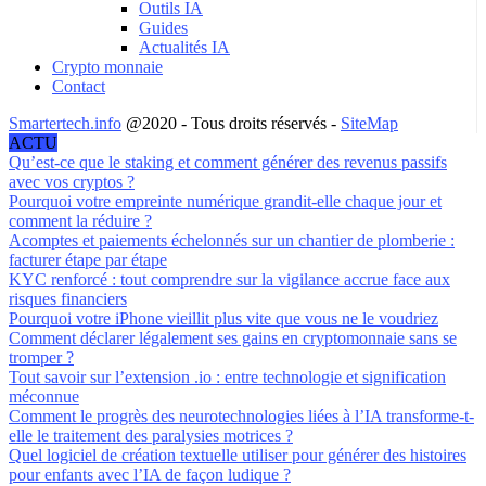
Outils IA
Guides
Actualités IA
Crypto monnaie
Contact
Smartertech.info
@2020 - Tous droits réservés -
SiteMap
ACTU
Qu’est-ce que le staking et comment générer des revenus passifs
avec vos cryptos ?
Pourquoi votre empreinte numérique grandit-elle chaque jour et
comment la réduire ?
Acomptes et paiements échelonnés sur un chantier de plomberie :
facturer étape par étape
KYC renforcé : tout comprendre sur la vigilance accrue face aux
risques financiers
Pourquoi votre iPhone vieillit plus vite que vous ne le voudriez
Comment déclarer légalement ses gains en cryptomonnaie sans se
tromper ?
Tout savoir sur l’extension .io : entre technologie et signification
méconnue
Comment le progrès des neurotechnologies liées à l’IA transforme-t-
elle le traitement des paralysies motrices ?
Quel logiciel de création textuelle utiliser pour générer des histoires
pour enfants avec l’IA de façon ludique ?