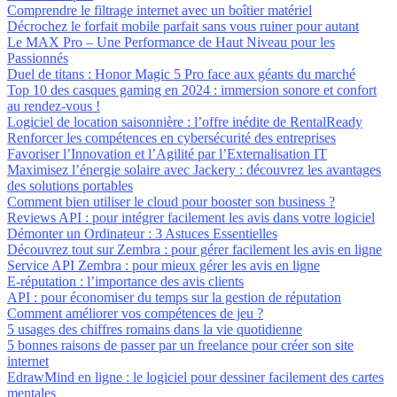
Comprendre le filtrage internet avec un boîtier matériel
Décrochez le forfait mobile parfait sans vous ruiner pour autant
Le MAX Pro – Une Performance de Haut Niveau pour les
Passionnés
Duel de titans : Honor Magic 5 Pro face aux géants du marché
Top 10 des casques gaming en 2024 : immersion sonore et confort
au rendez-vous !
Logiciel de location saisonnière : l’offre inédite de RentalReady
Renforcer les compétences en cybersécurité des entreprises
Favoriser l’Innovation et l’Agilité par l’Externalisation IT
Maximisez l’énergie solaire avec Jackery : découvrez les avantages
des solutions portables
Comment bien utiliser le cloud pour booster son business ?
Reviews API : pour intégrer facilement les avis dans votre logiciel
Démonter un Ordinateur : 3 Astuces Essentielles
Découvrez tout sur Zembra : pour gérer facilement les avis en ligne
Service API Zembra : pour mieux gérer les avis en ligne
E-réputation : l’importance des avis clients
API : pour économiser du temps sur la gestion de réputation
Comment améliorer vos compétences de jeu ?
5 usages des chiffres romains dans la vie quotidienne
5 bonnes raisons de passer par un freelance pour créer son site
internet
EdrawMind en ligne : le logiciel pour dessiner facilement des cartes
mentales