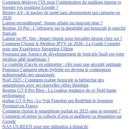
Comment déployer l’IA pour l’optimisation du maillage interne et
booster vos positions Google ?
Bionny 4.0 : le tracker de santé sans abonnement qui cartonne en
2026
Laptop reconditionné : bonne affaire ou mauvais plan ?
Realme 16 Pro : L’offensive sur la durabilité qui bouscule le marché
français
Laptop ou PC fixe : lequel choisir pour travailler depuis chez soi ?
Comment Choisir le Meilleur IPTV en 2026 : Le Guide Complet
pour une Expérience Streaming Ultime
Pourquoi une Agence de développement de logiciels SaaS est votre
meilleur allié stratégique ?
Le contrôle d’accès en entreprise : clés pour une sécurité optimale
Pourquoi l’appareil photo hybride est devenu le compagnon
indispensable des passionnés
Noël 2025 : Comment realme bouscule la hiérarchie des
smartphones avec ses nouvelles offres flagships
Realme GT 8 Pro Bleu : La couleur tendance de ce Noël haute
performance
realme GT 8 Pro : Le Vrai Flagship qui Redéfinit le Segment
Premium en France
Comment choisir le smartphone parfait en 2025 sans se tromper ?
Comment sécuriser la collecte d’avis et améliorer sa réputation sur
Google
NAS UGREEN pour une utilisation à domicile