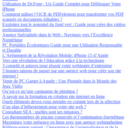
Utilisation de Dr.Fone : Un Guide Complet pour Débloquer Votre
iPhone
Comment utiliser l’OCR de PDFelement pour transformer vos PDF
scannés en documents éditables ?
Exploitez tout le potentiel du fond vert : Guide pour créer des vidéos
professionnelles
Agence Spécialisée dans le Web : Naviguer vers l’Excellence
Numérique
PC Portables Écologiques Guide pour une Utilisation Responsable
et Durable
L’Avènement de la Révolution Mobile: iPhone 15 d’Apple
Vers une révolution de l’éducation grâce à la technologie
3 conseils et astuces pour réussir votre webinaire d’entreprise
5 bonnes raisons de passer par une agence web pour créer son site
internet !
Vente de PC Gamer à Agadir : Une Plongée dans le Monde des
Jeux Vidéo
Qu’est-ce qu’une campagne de phishing ?
A savoir sur la formation en création site internet en ligne
Quels éléments devez-vous prendre en compte lors de la sélection
d’un plan d’hébergement pour votre site web ?
Consultant SEA : quelles sont ses missions ?
Les thermomètres de piscine connectés et l’optimisation énergétique
Maximisez votre présence en ligne avec une agence webmarketing
Référencement naturel : l’importance de l’externalisation et de la