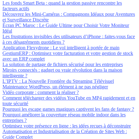
Les fonds Smart Beta : quand la gestion passive rencontre les
facteurs actifs
Découvrez les Mini-Caméras : Compagnons Idéaux pour Aventures
et Surveillance Discrète
Écran PC Maroc : Le Guide Ultime pour Choisir Votre Moniteur
Idéal
Les frustrations invisibles des utilisateurs d’iPhone : faites-vous face
à ces désagréments quotidiens ?
Application Flexydrone : Le vol intelligent à portée de main
GestiumERP : Optimisez votre facturation et votre gestion de stock
avec un ERP complet
La solution de partage de fichiers sécurisé pour les entreprises
Miroirs connectés : gadget ou vraie révolution dans la maison
intelligente ?
L’IPTV : La Nouvelle Frontière du Streaming Télévisuel
Maintenance WordPress, un élément à ne pas négliger
Vidéo corporate : comment la réaliser ?
Comment télécharger des vidéos YouTube en MP4 rapidement et en
toute sécurité
Pourquoi les escape games magiques captivent les fans de fantasy ?
Pourquoi améliorer la couverture réseau mobile indoor dans les
entreprises ?
Optimisez votre présence en ligne : les idées reçues à déconstruire
Automatisation et Industrialisation de la Création de Sites Web :
Guide Complet