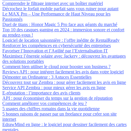
Comprendre le filtrage internet avec un boîtier matériel
Décrochez le forfait mobile parfait sans vous ruiner pour autant
Le MAX Pro – Une Performance de Haut Niveau pour les
Passionnés
Duel de titans : Honor Magic 5 Pro face aux géants du marché
Top 10 des casques gaming en 2024 : immersion sonore et confort
au rendez-vous !
Logiciel de location saisonnière : l’offre inédite de RentalReady
Renforcer les compétences en cybersécurité des entreprises
Favoriser l’Innovation et l’Agilité par l’Externalisation IT
Maximisez l’énergie solaire avec Jackery : découvrez les avantages
des solutions portables
Comment bien utiliser le cloud pour booster son business ?
Reviews API : pour intégrer facilement les avis dans votre logiciel
Démonter un Ordinateur : 3 Astuces Essentielles
Découvrez tout sur Zembra : pour gérer facilement les avis en ligne
Service API Zembra : pour mieux gérer les avis en ligne
E-réputation : l’importance des avis clients
API : pour économiser du temps sur la gestion de réputation
Comment améliorer vos compétences de jeu ?
5 usages des chiffres romains dans la vie quotidienne
5 bonnes raisons de passer par un freelance pour créer son site
internet
EdrawMind en ligne : le logiciel pour dessiner facilement des cartes
mentales