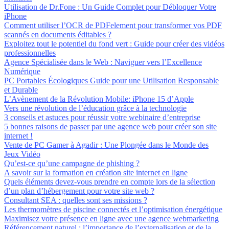
Utilisation de Dr.Fone : Un Guide Complet pour Débloquer Votre
iPhone
Comment utiliser l’OCR de PDFelement pour transformer vos PDF
scannés en documents éditables ?
Exploitez tout le potentiel du fond vert : Guide pour créer des vidéos
professionnelles
Agence Spécialisée dans le Web : Naviguer vers l’Excellence
Numérique
PC Portables Écologiques Guide pour une Utilisation Responsable
et Durable
L’Avènement de la Révolution Mobile: iPhone 15 d’Apple
Vers une révolution de l’éducation grâce à la technologie
3 conseils et astuces pour réussir votre webinaire d’entreprise
5 bonnes raisons de passer par une agence web pour créer son site
internet !
Vente de PC Gamer à Agadir : Une Plongée dans le Monde des
Jeux Vidéo
Qu’est-ce qu’une campagne de phishing ?
A savoir sur la formation en création site internet en ligne
Quels éléments devez-vous prendre en compte lors de la sélection
d’un plan d’hébergement pour votre site web ?
Consultant SEA : quelles sont ses missions ?
Les thermomètres de piscine connectés et l’optimisation énergétique
Maximisez votre présence en ligne avec une agence webmarketing
Référencement naturel : l’importance de l’externalisation et de la