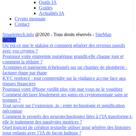
Outils IA
Guides
Actualités IA
Crypto monnaie
Contact
Smartertech.info
@2020 - Tous droits réservés -
SiteMap
ACTU
Qu’est-ce que le staking et comment générer des revenus passifs
avec vos cryptos ?
Pourquoi votre empreinte numérique grandit-elle chaque jour et
comment la réduire ?
Acomptes et paiements échelonnés sur un chantier de plomberie :
facturer étape par étape
KYC renforcé : tout comprendre sur la vigilance accrue face aux
risques financiers
Pourquoi votre iPhone vieillit plus vite que vous ne le voudriez
Comment déclarer légalement ses gains en cryptomonnaie sans se
tromper ?
Tout savoir sur l’extension .io : entre technologie et signification
méconnue
Comment le progrès des neurotechnologies liées à l’IA transforme-t-
elle le traitement des paralysies motrices ?
Quel logiciel de création textuelle utiliser pour générer des histoires
pour enfants avec l’IA de façon ludique ?