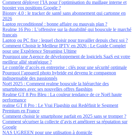
Comment déployer l’IA pour l’optimisation du maillage interne et
booster vos positions Google ?
Bionny 4.0 : le tracker de santé sans abonnement qui cartonne en
2026
Laptop reconditionné : bonne affaire ou mauvais plan ?
Realme 16 Pro : L’offensive sur la durabilité qui bouscule le marché
français
Laptop ou PC fixe : lequel choisir pour travailler depuis chez soi ?
Comment Choisir le Meilleur IPTV en 2026 : Le Guide Complet
pour une Expérience Streaming Ultime
Pourquoi une Agence de développement de logiciels SaaS est votre
meilleur allié stratégique ?
Le contrôle d’accès en entreprise : clés pour une sécurité optimale
Pourquoi l’appareil photo hybride est devenu le compagnon
indispensable des passionnés
Noël 2025 : Comment realme bouscule la hiérarchie des
smartphones avec ses nouvelles offres flagships
Realme GT 8 Pro Bleu : La couleur tendance de ce Noël haute
performance
realme GT 8 Pro : Le Vrai Flagship qui Redéfinit le Segment
Premium en France
Comment choisir le smartphone parfait en 2025 sans se tromper ?
Comment sécuriser la collecte d’avis et améliorer sa réputation sur
Google
NAS UGREEN pour une utilisation à domicile