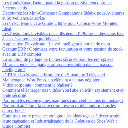
Les fonds Smart Beta : quand la gestion passive rencontre les
facteurs actifs
Découvrez les Mini-Caméras : Compagnons Idéaux pour Aventures
et Surveillance Discrète
Écran PC Maroc : Le Guide Ultime pour Choisir Votre Moniteur
Idéal
Les frustrations invisibles des utilisateurs d’iPhone : faites-vous face
à ces désagréments quotidiens ?
Application Flexydrone : Le vol intelligent à portée de main
GestiumERP : Optimisez votre facturation et votre gestion de stock
avec un ERP complet
La solution de partage de fichiers sécurisé pour les entreprises
Miroirs connectés : gadget ou vraie révolution dans la maison
intelligente ?
L’IPTV : La Nouvelle Frontière du Streaming Télévisuel
Maintenance WordPress, un élément à ne pas négliger
Vidéo corporate : comment la réaliser ?
Comment télécharger des vidéos YouTube en MP4 rapidement et en
toute sécurité
Pourquoi les escape games magiques captivent les fans de fantasy ?
Pourquoi améliorer la couverture réseau mobile indoor dans les
entreprises ?
Optimisez votre présence en ligne : les idées reçues à déconstruire
Automatisation et Industrialisation de la Création de Sites Web :
Guide Complet