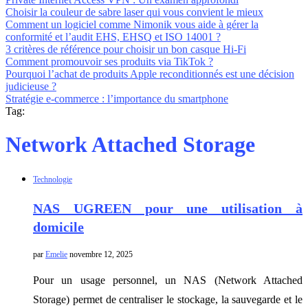
Choisir la couleur de sabre laser qui vous convient le mieux
Comment un logiciel comme Nimonik vous aide à gérer la
conformité et l’audit EHS, EHSQ et ISO 14001 ?
3 critères de référence pour choisir un bon casque Hi-Fi
Comment promouvoir ses produits via TikTok ?
Pourquoi l’achat de produits Apple reconditionnés est une décision
judicieuse ?
Stratégie e-commerce : l’importance du smartphone
Tag:
Network Attached Storage
Technologie
NAS UGREEN pour une utilisation à
domicile
par
Emelie
novembre 12, 2025
Pour un usage personnel, un NAS (Network Attached
Storage) permet de centraliser le stockage, la sauvegarde et le