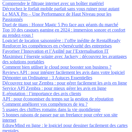
Comprendre le filtrage internet avec un boîtier matériel
Décrochez le forfait mobile parfait sans vous ruiner pour autant
Le MAX Pro – Une Performance de Haut Niveau pour les
Passionnés
Duel de titans : Honor Magic 5 Pro face aux géants du marché
Top 10 des casques gaming en 2024 : immersion sonore et confort
au rendez-vous !
Logiciel de location saisonnière : l’offre inédite de RentalReady
Renforcer les compétences en cybersécurité des entreprises
Favoriser l’Innovation et l’Agilité par l’Externalisation IT
Maximisez l’énergie solaire avec Jackery : découvrez les avantages
des solutions portables
Comment bien utiliser le cloud pour booster son business ?
Reviews API : pour intégrer facilement les avis dans votre logiciel
Démonter un Ordinateur : 3 Astuces Essentielles
Découvrez tout sur Zembra : pour gérer facilement les avis en ligne
Service API Zembra : pour mieux gérer les avis en ligne
E-réputation : l’importance des avis clients
API : pour économiser du temps sur la gestion de réputation
Comment améliorer vos compétences de jeu ?
5 usages des chiffres romains dans la vie quotidienne
5 bonnes raisons de passer par un freelance pour créer son site
internet
EdrawMind en ligne : le logiciel pour dessiner facilement des cartes
mentales