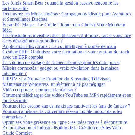
Les fonds Smart Beta : quand la gestion passive rencontre les
facteurs actifs
Découvrez les Mini-Caméras : Compagnons Idéaux pour Aventures
et Surveillance Discrète
Écran PC Maroc : Le Guide Ultime pour Choisir Votre Moniteur
Idéal
Les frustrations invisibles des utilisateurs d’iPhone : faites-vous face
à ces désagréments quotidiens ?
Application Flexydrone : Le vol intelligent à portée de main
GestiumERP : Optimisez votre facturation et votre gestion de stock
avec un ERP complet
La solution de partage de fichiers sécurisé pour les entreprises
Miroirs connectés : gadget ou vraie révolution dans la maison
intelligente ?
L’IPTV : La Nouvelle Frontière du Streaming Télévisuel
Maintenance WordPress, un élément à ne pas négliger
Vidéo corporate : comment la réaliser ?
Comment télécharger des vidéos YouTube en MP4 rapidement et en
toute sécurité
Pourquoi les escape games magiques captivent les fans de fantasy ?
Pourquoi améliorer la couverture réseau mobile indoor dans les
entreprises ?
Optimisez votre présence en ligne : les idées reçues à déconstruire
Automatisation et Industrialisation de la Création de Sites Web :
Guide Complet