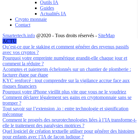
Outils IA
Guides
Actualités IA
Crypto monnaie
Contact
Smartertech.info
@2020 - Tous droits réservés -
SiteMap
ACTU
Qu’est-ce que le staking et comment générer des revenus passifs
avec vos cryptos ?
Pourquoi votre empreinte numérique grandit-elle chaque jour et
comment la réduire ?
Acomptes et paiements échelonnés sur un chantier de plomberie :
facturer étape par étape
KYC renforcé : tout comprendre sur la vigilance accrue face aux
risques financiers
Pourquoi votre iPhone vieillit plus vite que vous ne le voudriez
Comment déclarer légalement ses gains en cryptomonnaie sans se
tromper ?
Tout savoir sur l’extension .io : entre technologie et signification
méconnue
Comment le progrès des neurotechnologies liées à l’IA transforme-t-
elle le traitement des paralysies motrices ?
Quel logiciel de création textuelle utiliser pour générer des histoires
pour enfants avec l’IA de façon ludique ?