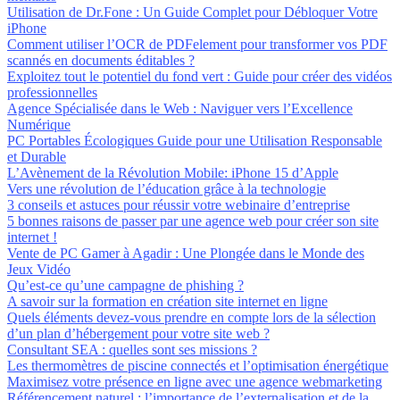
Utilisation de Dr.Fone : Un Guide Complet pour Débloquer Votre
iPhone
Comment utiliser l’OCR de PDFelement pour transformer vos PDF
scannés en documents éditables ?
Exploitez tout le potentiel du fond vert : Guide pour créer des vidéos
professionnelles
Agence Spécialisée dans le Web : Naviguer vers l’Excellence
Numérique
PC Portables Écologiques Guide pour une Utilisation Responsable
et Durable
L’Avènement de la Révolution Mobile: iPhone 15 d’Apple
Vers une révolution de l’éducation grâce à la technologie
3 conseils et astuces pour réussir votre webinaire d’entreprise
5 bonnes raisons de passer par une agence web pour créer son site
internet !
Vente de PC Gamer à Agadir : Une Plongée dans le Monde des
Jeux Vidéo
Qu’est-ce qu’une campagne de phishing ?
A savoir sur la formation en création site internet en ligne
Quels éléments devez-vous prendre en compte lors de la sélection
d’un plan d’hébergement pour votre site web ?
Consultant SEA : quelles sont ses missions ?
Les thermomètres de piscine connectés et l’optimisation énergétique
Maximisez votre présence en ligne avec une agence webmarketing
Référencement naturel : l’importance de l’externalisation et de la