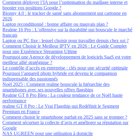
Comment déployer l’IA pour l’optimisation du maillage interne et
booster vos positions Google ?
Bionny 4.0 : le tracker de santé sans abonnement qui cartonne en
2026
Laptop reconditionné : bonne affaire ou mauvais plan ?
Realme 16 Pro : L’offensive sur la durabilité qui bouscule le marché
français
Laptop ou PC fixe : lequel choisir pour travailler depuis chez soi ?
Comment Choisir le Meilleur IPTV en 2026 : Le Guide Complet
pour une Expérience Streaming Ultime
Pourquoi une Agence de développement de logiciels SaaS est votre
meilleur allié stratégique ?
Le contrôle d’accès en entreprise : clés pour une sécurité optimale
Pourquoi l’appareil photo hybride est devenu le compagnon
indispensable des passionnés
Noël 2025 : Comment realme bouscule la hiérarchie des
smartphones avec ses nouvelles offres flagships
Realme GT 8 Pro Bleu : La couleur tendance de ce Noël haute
performance
realme GT 8 Pro : Le Vrai Flagship qui Redéfinit le Segment
Premium en France
Comment choisir le smartphone parfait en 2025 sans se tromper ?
Comment sécuriser la collecte d’avis et améliorer sa réputation sur
Google
NAS UGREEN pour une utilisation à domicile