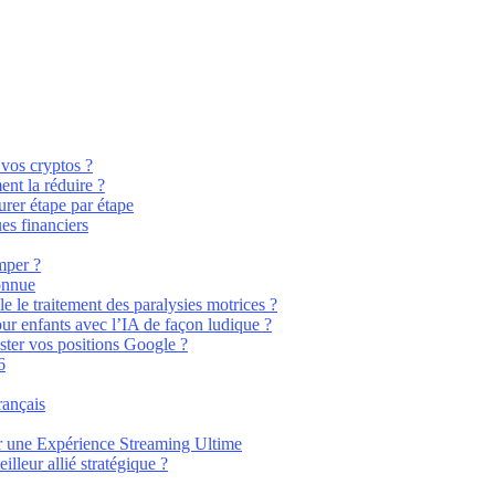
 vos cryptos ?
nt la réduire ?
rer étape par étape
es financiers
mper ?
connue
e le traitement des paralysies motrices ?
pour enfants avec l’IA de façon ludique ?
ster vos positions Google ?
6
rançais
 une Expérience Streaming Ultime
leur allié stratégique ?