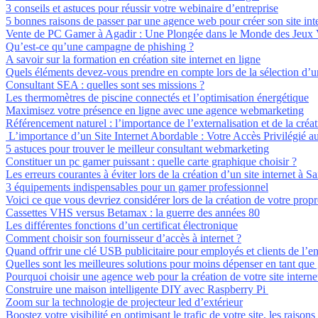
3 conseils et astuces pour réussir votre webinaire d’entreprise
5 bonnes raisons de passer par une agence web pour créer son site inte
Vente de PC Gamer à Agadir : Une Plongée dans le Monde des Jeux
Qu’est-ce qu’une campagne de phishing ?
A savoir sur la formation en création site internet en ligne
Quels éléments devez-vous prendre en compte lors de la sélection d’u
Consultant SEA : quelles sont ses missions ?
Les thermomètres de piscine connectés et l’optimisation énergétique
Maximisez votre présence en ligne avec une agence webmarketing
Référencement naturel : l’importance de l’externalisation et de la créa
L’importance d’un Site Internet Abordable : Votre Accès Privilégié
5 astuces pour trouver le meilleur consultant webmarketing
Constituer un pc gamer puissant : quelle carte graphique choisir ?
Les erreurs courantes à éviter lors de la création d’un site internet à S
3 équipements indispensables pour un gamer professionnel
Voici ce que vous devriez considérer lors de la création de votre prop
Cassettes VHS versus Betamax : la guerre des années 80
Les différentes fonctions d’un certificat électronique
Comment choisir son fournisseur d’accès à internet ?
Quand offrir une clé USB publicitaire pour employés et clients de l’en
Quelles sont les meilleures solutions pour moins dépenser en tant que
Pourquoi choisir une agence web pour la création de votre site interne
Construire une maison intelligente DIY avec Raspberry Pi
Zoom sur la technologie de projecteur led d’extérieur
Boostez votre visibilité en optimisant le trafic de votre site, les raisons