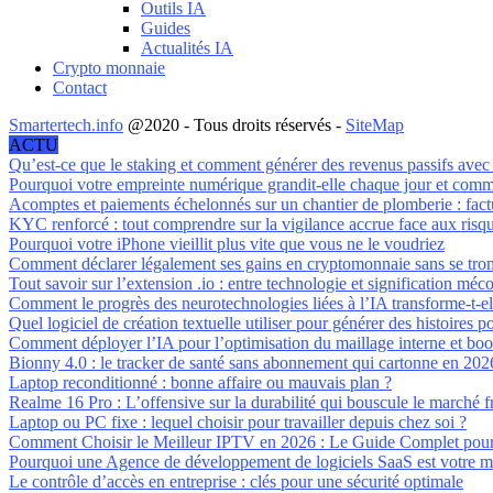
Outils IA
Guides
Actualités IA
Crypto monnaie
Contact
Smartertech.info
@2020 - Tous droits réservés -
SiteMap
ACTU
Qu’est-ce que le staking et comment générer des revenus passifs avec
Pourquoi votre empreinte numérique grandit-elle chaque jour et comme
Acomptes et paiements échelonnés sur un chantier de plomberie : factu
KYC renforcé : tout comprendre sur la vigilance accrue face aux risqu
Pourquoi votre iPhone vieillit plus vite que vous ne le voudriez
Comment déclarer légalement ses gains en cryptomonnaie sans se tro
Tout savoir sur l’extension .io : entre technologie et signification mé
Comment le progrès des neurotechnologies liées à l’IA transforme-t-ell
Quel logiciel de création textuelle utiliser pour générer des histoires 
Comment déployer l’IA pour l’optimisation du maillage interne et boo
Bionny 4.0 : le tracker de santé sans abonnement qui cartonne en 202
Laptop reconditionné : bonne affaire ou mauvais plan ?
Realme 16 Pro : L’offensive sur la durabilité qui bouscule le marché f
Laptop ou PC fixe : lequel choisir pour travailler depuis chez soi ?
Comment Choisir le Meilleur IPTV en 2026 : Le Guide Complet pour
Pourquoi une Agence de développement de logiciels SaaS est votre meil
Le contrôle d’accès en entreprise : clés pour une sécurité optimale