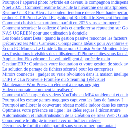
Pourquoi l’appareil photo hybride est devenu le compagnon indispens
Noël 2025 : Comment realme bouscule la hiérarchie des smartphones a
Realme GT 8 Pro Bleu : La couleur tendance de ce Noël haute perfo
realme GT 8 Pro : Le Vrai Flagship qui Redéfinit le Segment Premiu
Comment choisir le smartphone parfait en 2025 sans se tromper ?
Comment sécuriser la collecte d’avis et améliorer sa réputation sur G
NAS UGREEN pour une utilisation à domicile
Les fonds Smart Beta : quand la gestion passive rencontre les facteurs 
Découvrez les Mini-Caméras : Compagnons Idéaux pour Aventures et 
Écran PC Maroc : Le Guide Ultime pour Choisir Votre Moniteur Idéa
Les frustrations invisibles des utilisateurs d’iPhone : faites-vous face
Application Flexydrone : Le vol intelligent à portée de main
GestiumERP : Optimisez votre facturation et votre gestion de stock 
La solution de partage de fichiers sécurisé pour les entreprises
Miroirs connectés : gadget ou vraie révolution dans la maison intellige
L’IPTV : La Nouvelle Frontière du Streaming Télévisuel
Maintenance WordPress, un élément à ne pas négliger
Vidéo corporate : comment la réaliser ?
Comment télécharger des vidéos YouTube en MP4 rapidement et en to
Pourquoi les escape games magiques captivent les fans de fantasy ?
Pourquoi améliorer la couverture réseau mobile indoor dans les entrep
Optimisez votre présence en ligne : les idées reçues à déconstruire
Automatisation et Industrialisation de la Création de Sites Web : Gui
Comprendre le filtrage internet avec un boîtier matériel
Décrochez le forfait mobile parfait sans vous ruiner pour autant