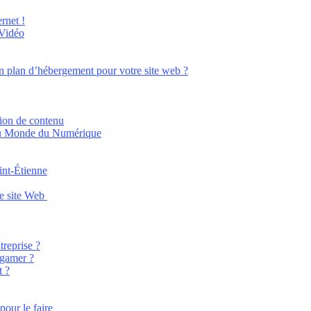
rnet !
 Vidéo
n plan d’hébergement pour votre site web ?
tion de contenu
 au Monde du Numérique
aint-Étienne
re site Web
treprise ?
 gamer ?
t ?
 pour le faire