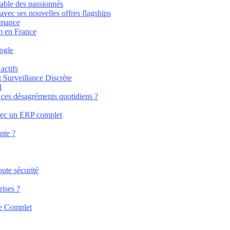
able des passionnés
vec ses nouvelles offres flagships
rmance
m en France
oogle
actifs
Surveillance Discrète
l
 à ces désagréments quotidiens ?
avec un ERP complet
nte ?
ute sécurité
rises ?
de Complet