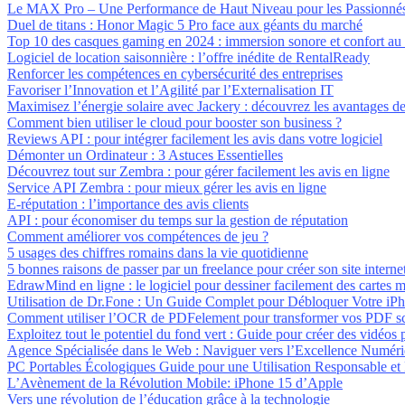
Le MAX Pro – Une Performance de Haut Niveau pour les Passionné
Duel de titans : Honor Magic 5 Pro face aux géants du marché
Top 10 des casques gaming en 2024 : immersion sonore et confort au
Logiciel de location saisonnière : l’offre inédite de RentalReady
Renforcer les compétences en cybersécurité des entreprises
Favoriser l’Innovation et l’Agilité par l’Externalisation IT
Maximisez l’énergie solaire avec Jackery : découvrez les avantages de
Comment bien utiliser le cloud pour booster son business ?
Reviews API : pour intégrer facilement les avis dans votre logiciel
Démonter un Ordinateur : 3 Astuces Essentielles
Découvrez tout sur Zembra : pour gérer facilement les avis en ligne
Service API Zembra : pour mieux gérer les avis en ligne
E-réputation : l’importance des avis clients
API : pour économiser du temps sur la gestion de réputation
Comment améliorer vos compétences de jeu ?
5 usages des chiffres romains dans la vie quotidienne
5 bonnes raisons de passer par un freelance pour créer son site interne
EdrawMind en ligne : le logiciel pour dessiner facilement des cartes m
Utilisation de Dr.Fone : Un Guide Complet pour Débloquer Votre iP
Comment utiliser l’OCR de PDFelement pour transformer vos PDF sc
Exploitez tout le potentiel du fond vert : Guide pour créer des vidéos 
Agence Spécialisée dans le Web : Naviguer vers l’Excellence Numér
PC Portables Écologiques Guide pour une Utilisation Responsable et
L’Avènement de la Révolution Mobile: iPhone 15 d’Apple
Vers une révolution de l’éducation grâce à la technologie