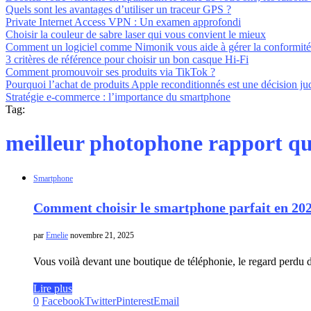
Quels sont les avantages d’utiliser un traceur GPS ?
Private Internet Access VPN : Un examen approfondi
Choisir la couleur de sabre laser qui vous convient le mieux
Comment un logiciel comme Nimonik vous aide à gérer la conformit
3 critères de référence pour choisir un bon casque Hi-Fi
Comment promouvoir ses produits via TikTok ?
Pourquoi l’achat de produits Apple reconditionnés est une décision ju
Stratégie e-commerce : l’importance du smartphone
Tag:
meilleur photophone rapport qu
Smartphone
Comment choisir le smartphone parfait en 202
par
Emelie
novembre 21, 2025
Vous voilà devant une boutique de téléphonie, le regard perdu d
Lire plus
0
Facebook
Twitter
Pinterest
Email