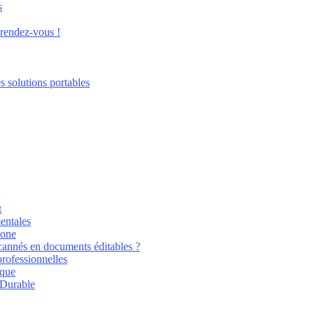
s
 rendez-vous !
s solutions portables
t
entales
hone
annés en documents éditables ?
professionnelles
ique
 Durable