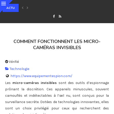
ACTU
QU’EST-CE QUE LE STAKING ET COMMENT GÉNÉRER DES REVENUS PASSIF
COMMENT FONCTIONNENT LES MICRO-
CAMÉRAS INVISIBLES
Vérifié
Technologie
https://www.equipementespion.com/
Les
micro-caméras invisibles
sont des outils d’espionnage
prônant la discrétion. Ces appareils minuscules, souvent
camouflés et indétectables à l’œil nu, sont conçus pour la
surveillance secrète. Dotées de technologies innovantes, elles
sont un choix privilégié pour ceux qui recherchent des