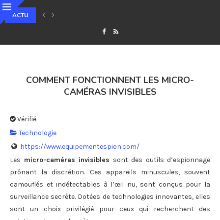
ACTU
QU’EST-CE QUE LE STAKING ET COMMENT GÉNÉRER DES REVENUS PASSIF
COMMENT FONCTIONNENT LES MICRO-
CAMÉRAS INVISIBLES
Vérifié
Technologie
https://www.equipementespion.com/
Les
micro-caméras invisibles
sont des outils d’espionnage
prônant la discrétion. Ces appareils minuscules, souvent
camouflés et indétectables à l’œil nu, sont conçus pour la
surveillance secrète. Dotées de technologies innovantes, elles
sont un choix privilégié pour ceux qui recherchent des