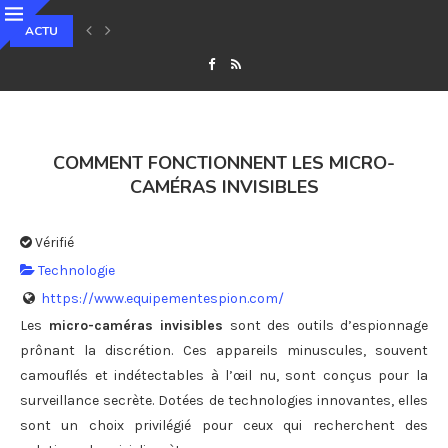
ACTU
QU’EST-CE QUE LE STAKING ET COMMENT GÉNÉRER DES REVENUS PASSIF
COMMENT FONCTIONNENT LES MICRO-
CAMÉRAS INVISIBLES
Vérifié
Technologie
https://www.equipementespion.com/
Les
micro-caméras invisibles
sont des outils d’espionnage
prônant la discrétion. Ces appareils minuscules, souvent
camouflés et indétectables à l’œil nu, sont conçus pour la
surveillance secrète. Dotées de technologies innovantes, elles
sont un choix privilégié pour ceux qui recherchent des