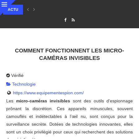
ACTU
QU’EST-CE QUE LE STAKING ET COMMENT GÉNÉRER DES REVENUS PASS
COMMENT FONCTIONNENT LES MICRO-
CAMÉRAS INVISIBLES
Vérifié
Technologie
https://www.equipementespion.com/
Les
micro-caméras invisibles
sont des outils d’espionnage
prônant la discrétion. Ces appareils minuscules, souvent
camouflés et indétectables à l’œil nu, sont conçus pour la
surveillance secrète. Dotées de technologies innovantes, elles
sont un choix privilégié pour ceux qui recherchent des solutions